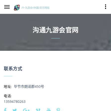
沟通九游会官网
联系方式
毕节市朗谣郡450号
地址
电话
13594780263