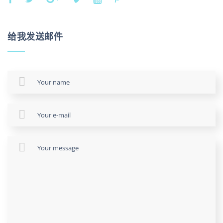
给我发送邮件
Your name
Your e-mail
Your message