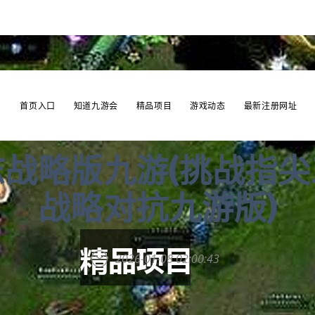
首页入口
知道九游会
精品项目
游戏动态
最新注册网址
志战略版九游(挑战指尖
战略对抗九游版)
2026-01-08 02:00:43