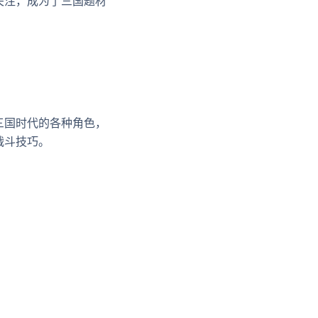
关注，成为了三国题材
。
三国时代的各种角色，
战斗技巧。