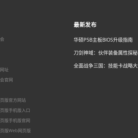
最新发布
会
华硕P5B主板BIOS升级指南
刀剑神域：伙伴装备属性探秘
全面战争三国：技能卡战略大
网址
会官网
页版官方网站
页版手机版入口
页版手机版官网
页版Web网页版