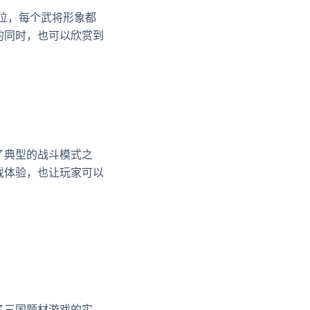
位，每个武将形象都
的同时，也可以欣赏到
了典型的战斗模式之
戏体验，也让玩家可以
了三国题材游戏的实