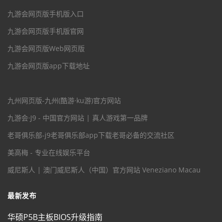
九游会网页版手机版入口
九游会网页版手机版官网
九游会网页版Web网页版
九游会网页版app下载地址
九州网页版-九州(酷游·ku游)官方网站
九游会·J9 - 中国官方网站 | 真人游戏第一品牌
老哥俱乐部-j9老哥俱乐部app下载老哥必备的交流社区
美高梅 - 专业在线娱乐平台
威尼斯人 | 澳门威尼斯人（中国）官方网站 Veneziano Macau
最新发布
华硕P5B主板BIOS升级指南