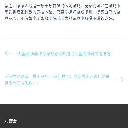
总之，球球大战是一款十分有趣的休闲游戏，玩家们可以在游戏中
享受到紧张刺激的竞技体验。只要掌握好游戏规则，提高自己的游
戏技巧，相信每个玩家都能在球球大战游戏中取得不错的成绩。
沙盒模拟器(编写游戏必须知道的沙盒模拟器使用技巧)
迷你世界更新，版本提升！(迷你世界：全新版本升级！带来
更多惊喜与乐趣！)
九游会