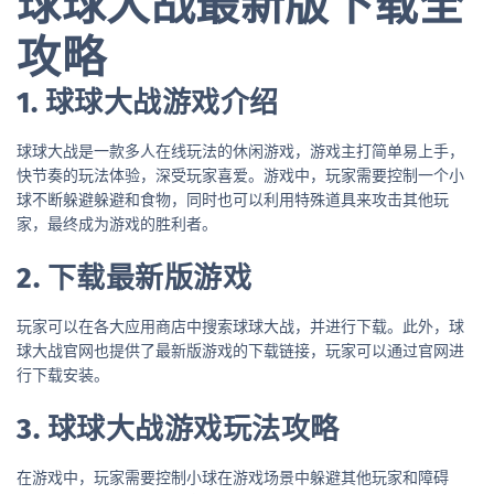
球球大战最新版下载全
攻略
1. 球球大战游戏介绍
球球大战是一款多人在线玩法的休闲游戏，游戏主打简单易上手，
快节奏的玩法体验，深受玩家喜爱。游戏中，玩家需要控制一个小
球不断躲避躲避和食物，同时也可以利用特殊道具来攻击其他玩
家，最终成为游戏的胜利者。
2. 下载最新版游戏
玩家可以在各大应用商店中搜索球球大战，并进行下载。此外，球
球大战官网也提供了最新版游戏的下载链接，玩家可以通过官网进
行下载安装。
3. 球球大战游戏玩法攻略
在游戏中，玩家需要控制小球在游戏场景中躲避其他玩家和障碍