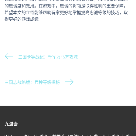
的忠诚度和效用。在游戏中，忠诚的将领是取得胜利的重要保障，
希望本文的介绍能够帮助玩家更好地掌握提高忠诚等级的技巧，取
得更好的游戏成绩。
三国卡等战纪：千军万马齐攻城
三国志战略版：兵种等级探秘
九游会