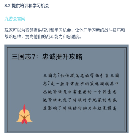
3.2 提供培训和学习机会
九游会官网
玩家可以为将领提供培训和学习机会，让他们学习新的战斗技巧和
战略思维，提高他们的战斗能力和忠诚度。