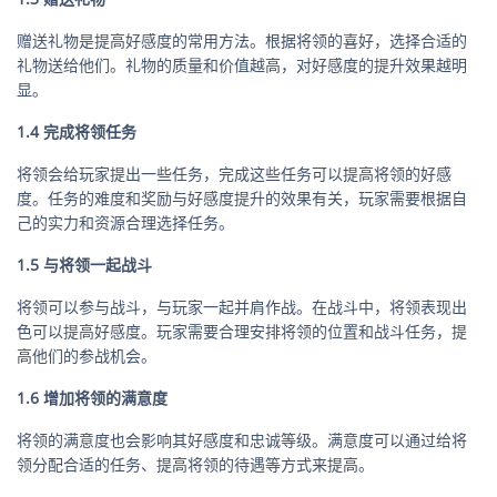
赠送礼物是提高好感度的常用方法。根据将领的喜好，选择合适的
礼物送给他们。礼物的质量和价值越高，对好感度的提升效果越明
显。
1.4 完成将领任务
将领会给玩家提出一些任务，完成这些任务可以提高将领的好感
度。任务的难度和奖励与好感度提升的效果有关，玩家需要根据自
己的实力和资源合理选择任务。
1.5 与将领一起战斗
将领可以参与战斗，与玩家一起并肩作战。在战斗中，将领表现出
色可以提高好感度。玩家需要合理安排将领的位置和战斗任务，提
高他们的参战机会。
1.6 增加将领的满意度
将领的满意度也会影响其好感度和忠诚等级。满意度可以通过给将
领分配合适的任务、提高将领的待遇等方式来提高。