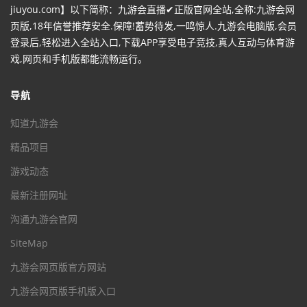
jiuyou.com】以下简称：九游会直播✔正版官网全站,全称:九游会网
页版,18年信誉推荐安全.保障!蓄势待发,一鸣惊人.九游会电脑版,会员
登录后,轻松进入全站入口,下载APP享受电子竞技,真人互动与体育游
戏,网页和手机版都能流畅运行。
导航
知道九游会
精品项目
游戏动态
最新注册网址
沟通九游会官网
SiteMap
九游会网页版官方网站
九游会网页版手机版入口