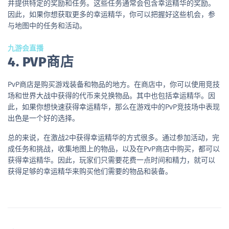
并提供特定的奖励和任务。这些任务通常会包含幸运精华的奖励。
因此，如果你想获取更多的幸运精华，你可以把握好这些机会，参
与地图中的任务和活动。
九游会直播
4. PVP商店
PvP商店是购买游戏装备和物品的地方。在商店中，你可以使用竞技
场和世界大战中获得的代币来兑换物品。其中也包括幸运精华。因
此，如果你想快速获得幸运精华，那么在游戏中的PvP竞技场中表现
出色是一个好的选择。
总的来说，在激战2中获得幸运精华的方式很多。通过参加活动，完
成任务和挑战，收集地图上的物品，以及在PvP商店中购买，都可以
获得幸运精华。因此，玩家们只需要花费一点时间和精力，就可以
获得足够的幸运精华来购买他们需要的物品和装备。